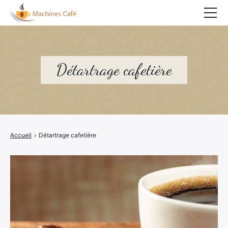
Accueil
Nespresso
Détartrage cafetière
Senseo
Tassimo
Dolce Gusto
Accueil
›
Détartrage cafetière
Expresso portable
Cafetière Italienne
Détartrage cafetière
Blog café