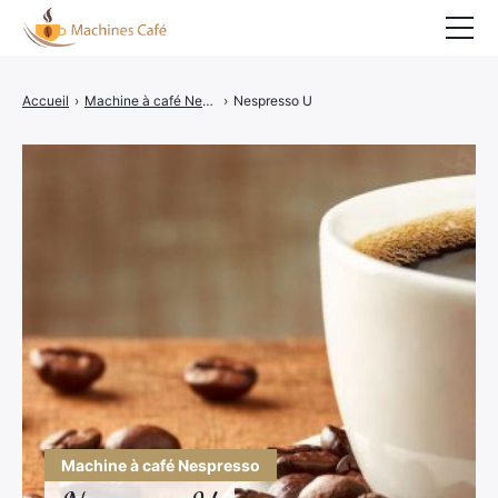
Accueil
Accueil
›
Machine à café Nespresso
›
Nespresso U
Nespresso
Senseo
Tassimo
Dolce Gusto
Expresso portable
Cafetière Italienne
Détartrage cafetière
Blog café
Machine à café Nespresso