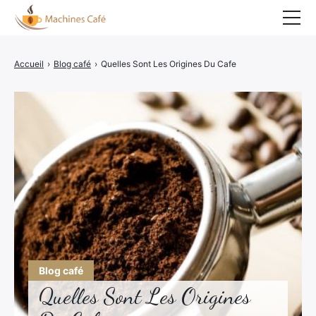
Accueil
Accueil
›
Blog café
›
Quelles Sont Les Origines Du Cafe
Nespresso
Senseo
Tassimo
Dolce Gusto
Expresso portable
Cafetière Italienne
Détartrage cafetière
Blog café
Quelles Sont Les Origines
Blog café