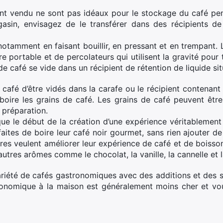
ent vendu ne sont pas idéaux pour le stockage du café pe
sin, envisagez de le transférer dans des récipients d
otamment en faisant bouillir, en pressant et en trempant. 
 portable et de percolateurs qui utilisent la gravité pour 
e café se vide dans un récipient de rétention de liquide si
 café d’être vidés dans la carafe ou le récipient contenant 
 boire les grains de café. Les grains de café peuvent être
 préparation.
que le début de la création d’une expérience véritablem
aites de boire leur café noir gourmet, sans rien ajouter de 
tres veulent améliorer leur expérience de café et de boi
’autres arômes comme le chocolat, la vanille, la cannelle e
iété de cafés gastronomiques avec des additions et des s
onomique à la maison est généralement moins cher et vo